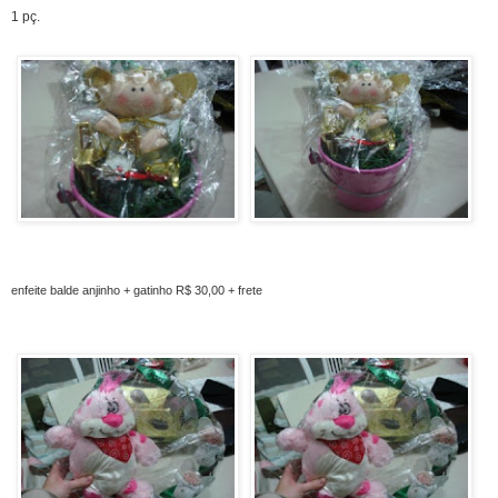
1 pç.
enfeite balde anjinho + gatinho
R$ 30,00 + frete